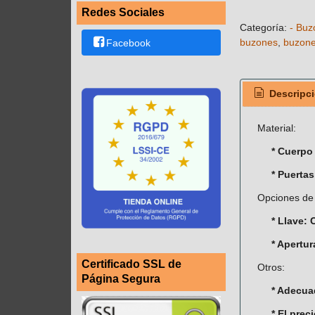
Redes Sociales
Categoría:
- Buz
buzones
buzone
Facebook
Descripc
Material:
* Cuerpo
* Puertas
Opciones de 
* Llave:
* Apertur
Certificado SSL de
Otros:
Página Segura
* Adecuad
* El prec