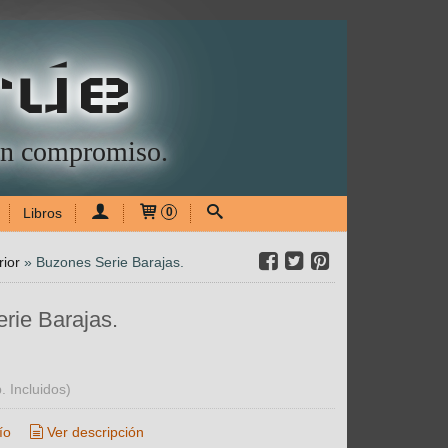
rúe
sin compromiso.
Libros
0
rior
»
Buzones Serie Barajas.
rie Barajas.
. Incluidos)
ío
Ver descripción