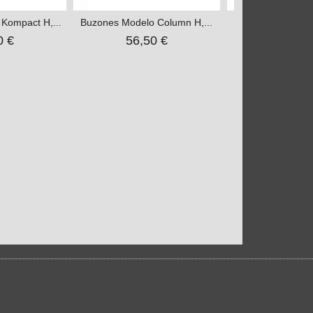
Kompact H,...
Buzones Modelo Column H,...
Buzón Modelo 
0 €
56,50 €
42,00