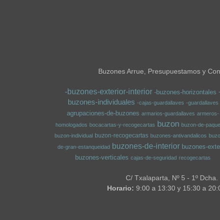
Buzones Arrue, Presupuestamos y Conf
-buzones-exterior-interior
-buzones-horizontales
buzones-individuales
-cajas-guardallaves
-guardallaves
agrupaciones-de-buzones
armarios-guardallaves
armeros-
buzon
homologados
bocacartas-y-recogecartas
buzon-de-paque
buzon-recogecartas
buzon-individual
buzones-antivandalicos
buz
buzones-de-interior
buzones-exter
de-gran-estanqueidad
buzones-verticales
cajas-de-seguridad
recogecartas
C/ Txalaparta, Nº 5 - 1º Dcha.
Horario:
9:00 a 13:30 y 15:30 a 20: