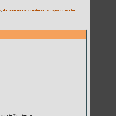
s
-buzones-exterior-interior
agrupaciones-de-
e y sin Tapajuntas.