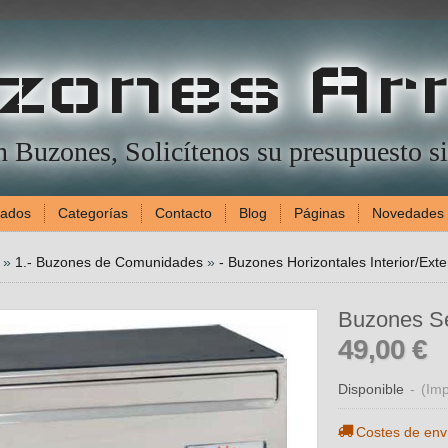
zones Ar
en Buzones, Solicítenos su presupuesto 
gados
Categorías
Contacto
Blog
Páginas
Novedades
»
1.- Buzones de Comunidades
»
- Buzones Horizontales Interior/Exte
Buzones Se
49,00 €
Disponible
-
(Imp
Costes de env