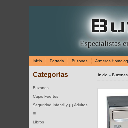
Bu
Especialistas 
Inicio
Portada
Buzones
Armeros Homolo
Categorías
Inicio
»
Buzones
Buzones
Cajas Fuertes
Seguridad Infantil y ¡¡¡ Adultos
!!!
Libros