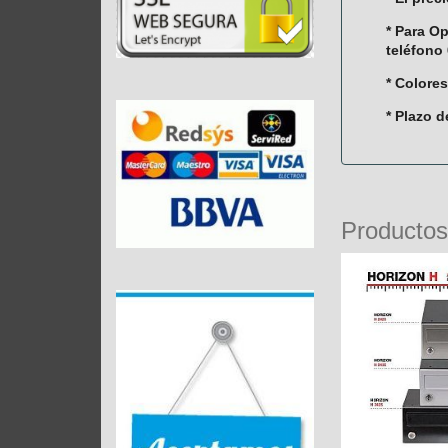
* Para O
teléfono
* Colore
* Plazo d
Productos