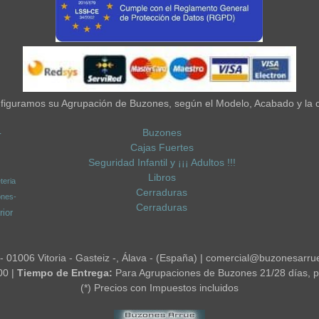
iguramos su Agrupación de Buzones, según el Modelo, Acabado y la 
Buzones
-
Cajas Fuertes
Seguridad Infantil y ¡¡¡ Adultos !!!
Libros
teria
Cerraduras
ones-
Cerraduras
ior
 - 01006 Vitoria - Gasteiz -, Álava - (España) | comercial@buzonesarru
00 |
Tiempo de Entrega:
Para Agrupaciones de Buzones 21/28 días, p
(*) Precios con Impuestos incluidos