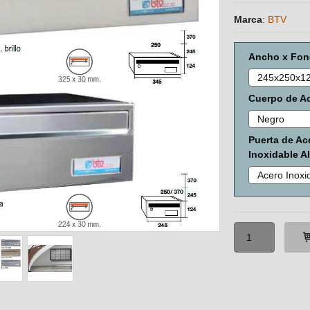
Marca
:
BTV
Ancho x Fon
Cuerpo de Ac
Puerta de Ac
Inoxidable AI