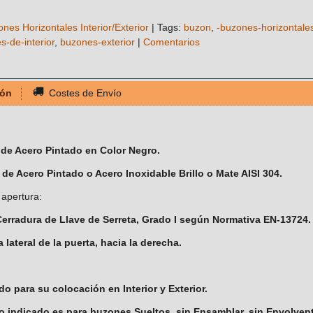
ones Horizontales Interior/Exterior
|
Tags:
buzon
-buzones-horizontale
s-de-interior
buzones-exterior
|
Comentarios
ión
Costes de Envío
 de Acero Pintado en Color Negro.
 de Acero Pintado o Acero Inoxidable Brillo o Mate AISI 304.
apertura:
 Cerradura de Llave de Serreta, Grado I según Normativa EN-13724.
a lateral de la puerta, hacia la derecha.
o para su colocación en Interior y Exterior.
io indicado es para buzones Sueltos, sin Ensamblar, sin Envolvent