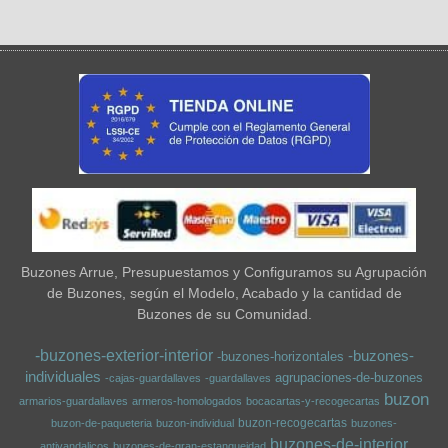
Buzones Arrue, Presupuestamos y Configuramos su Agrupación
de Buzones, según el Modelo, Acabado y la cantidad de
Buzones de su Comunidad.
-buzones-exterior-interior
-buzones-
-buzones-horizontales
individuales
agrupaciones-de-buzones
-cajas-guardallaves
-guardallaves
buzon
armarios-guardallaves
armeros-homologados
bocacartas-y-recogecartas
buzon-recogecartas
buzon-de-paqueteria
buzon-individual
buzones-
buzones-de-interior
antivandalicos
buzones-de-gran-estanqueidad