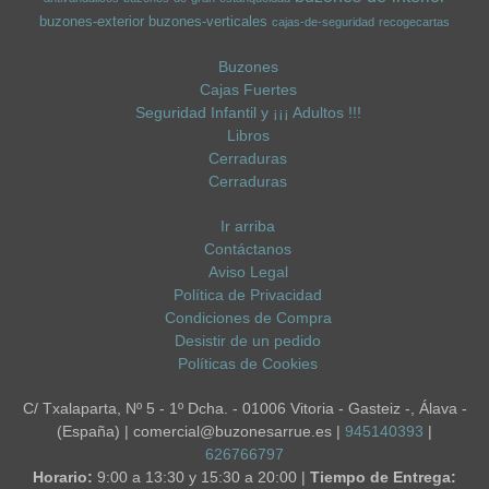
buzones-exterior
buzones-verticales
cajas-de-seguridad
recogecartas
Buzones
Cajas Fuertes
Seguridad Infantil y ¡¡¡ Adultos !!!
Libros
Cerraduras
Cerraduras
Ir arriba
Contáctanos
Aviso Legal
Política de Privacidad
Condiciones de Compra
Desistir de un pedido
Políticas de Cookies
C/ Txalaparta, Nº 5 - 1º Dcha. - 01006 Vitoria - Gasteiz -, Álava -
(España) | comercial@buzonesarrue.es |
945140393
|
626766797
Horario:
9:00 a 13:30 y 15:30 a 20:00 |
Tiempo de Entrega: