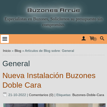
Buzones Arrúe
Especialistas en Buzones, Solicítenos su presupuesto sin
compromiso.
0
Inicio
»
Blog
»
Artículos de Blog sobre: General
General
Nueva Instalación Buzones
Doble Cara
21-10-2022
|
Comentarios (0)
|
Etiquetas:
Buzones-Doble-Cara