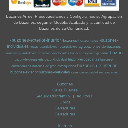
Buzones Arrue, Presupuestamos y Configuramos su Agrupación
de Buzones, según el Modelo, Acabado y la cantidad de
Buzones de su Comunidad.
-buzones-exterior-interior
-buzones-
-buzones-horizontales
individuales
agrupaciones-de-buzones
-cajas-guardallaves
-guardallaves
buzon
armarios-guardallaves
armeros-homologados
bocacartas-y-recogecartas
buzon-recogecartas
buzon-de-paqueteria
buzon-individual
buzones-
buzones-de-interior
antivandalicos
buzones-de-gran-estanqueidad
buzones-exterior
buzones-verticales
cajas-de-seguridad
recogecartas
Buzones
Cajas Fuertes
Seguridad Infantil y ¡¡¡ Adultos !!!
Libros
Cerraduras
Cerraduras
Ir arriba