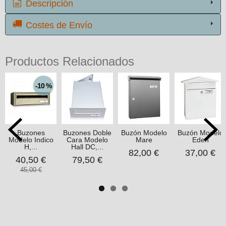
Descripción
Costes de Envío
Productos Relacionados
-10 %
Buzones
Buzones Doble
Buzón Modelo
Buzón Modelo
Modelo Indico
Cara Modelo
Mare
Eden
H,...
Hall DC,...
82,00 €
37,00 €
40,50 €
79,50 €
45,00 €