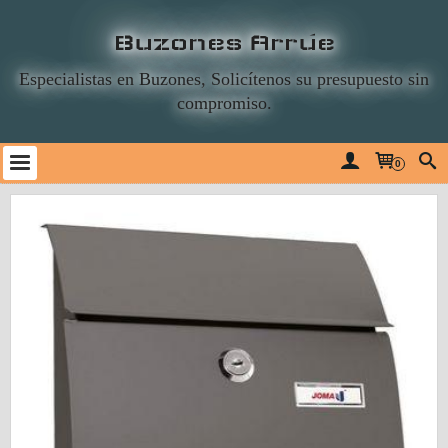
Buzones Arrúe
Especialistas en Buzones, Solicítenos su presupuesto sin
compromiso.
0