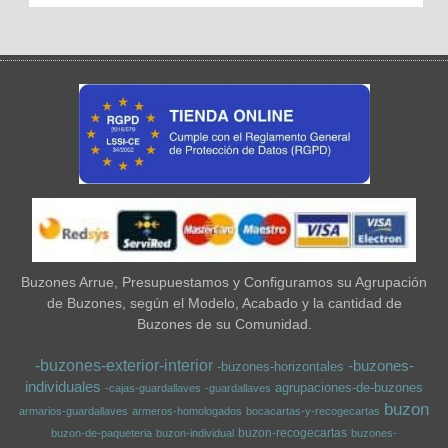
Buzones Arrue, Presupuestamos y Configuramos su Agrupación
de Buzones, según el Modelo, Acabado y la cantidad de
Buzones de su Comunidad.
-buzones-exterior-interior
-buzones-
-buzones-horizontales
individuales
agrupaciones-de-buzones
-cajas-guardallaves
-guardallaves
buzon
armarios-guardallaves
armeros-homologados
bocacartas-y-recogecartas
buzon-recogecartas
buzon-de-paqueteria
buzon-individual
buzones-