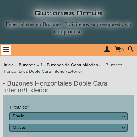
Buzones Arrúe
Especialistas en Buzones, Solicítenos su presupuesto sin
compromiso.
0
Inicio
»
Buzones
»
1.- Buzones de Comunidades
»
- Buzones
Horizontales Doble Cara Interior/Exterior
- Buzones Horizontales Doble Cara
Interior/Exterior
Filtrar por
Precio
Marcas