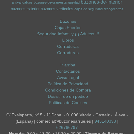
buzones-de-interior
antivandalicos
buzones-de-gran-estanqueidad
buzones-exterior
buzones-verticales
cajas-de-seguridad
recogecartas
Buzones
Cajas Fuertes
Seguridad Infantil y ¡¡¡ Adultos !!!
Libros
Cerraduras
Cerraduras
Ir arriba
Contáctanos
Aviso Legal
Política de Privacidad
Condiciones de Compra
Desistir de un pedido
Políticas de Cookies
C/ Txalaparta, Nº 5 - 1º Dcha. - 01006 Vitoria - Gasteiz -, Álava -
(España) | comercial@buzonesarrue.es |
945140393
|
626766797
Horario:
9:00 a 13:30 y 15:30 a 20:00 |
Tiempo de Entrega: