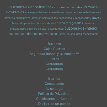
-buzones-exterior-interior
-buzones-
-buzones-horizontales
individuales
agrupaciones-de-buzones
-cajas-guardallaves
-guardallaves
buzon
armarios-guardallaves
armeros-homologados
bocacartas-y-recogecartas
buzon-recogecartas
buzon-de-paqueteria
buzon-individual
buzones-
buzones-de-interior
antivandalicos
buzones-de-gran-estanqueidad
buzones-exterior
buzones-verticales
cajas-de-seguridad
recogecartas
Buzones
Cajas Fuertes
Seguridad Infantil y ¡¡¡ Adultos !!!
Libros
Cerraduras
Cerraduras
Ir arriba
Contáctanos
Aviso Legal
Política de Privacidad
Condiciones de Compra
Desistir de un pedido