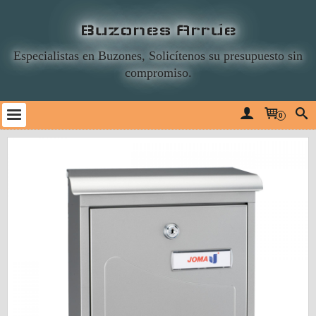
Buzones Arrúe
Especialistas en Buzones, Solicítenos su presupuesto sin
compromiso.
0