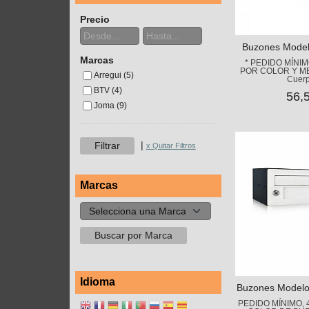
Precio
Buzones Model
Marcas
* PEDIDO MÍNI
POR COLOR Y MED
Arregui (5)
Cuerp
BTV (4)
56,
Joma (9)
|
x Quitar Filtros
Marcas
Idioma
Buzones Model
PEDIDO MÍNIMO,