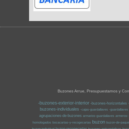
Buzones Arrue, Presupuestamos y Conf
-buzones-exterior-interior
-buzones-horizontales
buzones-individuales
-cajas-guardallaves
-guardallaves
agrupaciones-de-buzones
armarios-guardallaves
armeros-
buzon
homologados
bocacartas-y-recogecartas
buzon-de-paque
buzon-recogecartas
buzon-individual
buzones-antivandalicos
buz