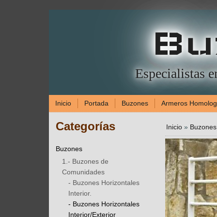
Bu
Especialistas 
Inicio
Portada
Buzones
Armeros Homolo
Categorías
Inicio
»
Buzones
Buzones
1.- Buzones de
Comunidades
- Buzones Horizontales
Interior.
- Buzones Horizontales
Interior/Exterior