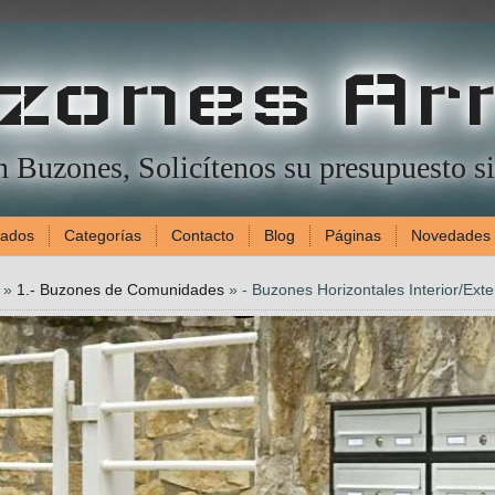
zones Ar
en Buzones, Solicítenos su presupuesto 
gados
Categorías
Contacto
Blog
Páginas
Novedades
»
1.- Buzones de Comunidades
»
- Buzones Horizontales Interior/Exte