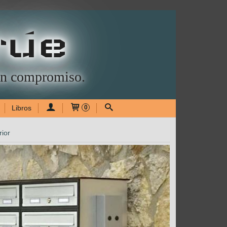
rúe
sin compromiso.
Libros
0
rior