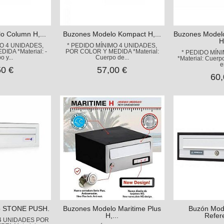
o Column H,...
Buzones Modelo Kompact H,...
Buzones Model
H
MO 4 UNIDADES,
* PEDIDO MÍNIMO 4 UNIDADES,
IDA *Material: -
POR COLOR Y MEDIDA *Material:
* PEDIDO MÍN
o y...
Cuerpo de...
*Material: Cuerp
e
50 €
57,00 €
60,
o STONE PUSH.
Buzones Modelo Maritime Plus
Buzón Mod
H,...
Refere
 4 UNIDADES POR