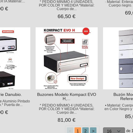
A.Material:...
* PEDIDO MÍNIMO 4 UNIDADES,
· Material: Enter
POR COLOR Y MEDIDA *Material:
Cuerpo negro. 
00 €
Cuerpo de...
69,
66,50 €
ie Danubio.
Buzones Modelo Kompact EVO
Buzón Mode
H,...
Refere
de Aluminio Pintado
.* Puerta de...
* PEDIDO MÍNIMO 4 UNIDADES,
• Material: Cuer
POR COLOR Y MEDIDA *Material:
en Color Negro y 
00 €
Cuerpo de...
85,
81,00 €
<
1
2
>
de 