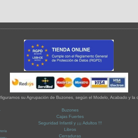
iguramos su Agrupación de Buzones, según el Modelo, Acabado y la 
Buzones
-
Cajas Fuertes
Seguridad Infantil y ¡¡¡ Adultos !!!
Libros
teria
Cerraduras
ones-