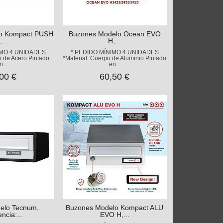
o Kompact PUSH
Buzones Modelo Ocean EVO
,...
H,...
IMO 4 UNIDADES
* PEDIDO MÍNIMO 4 UNIDADES
o de Acero Pintado
*Material: Cuerpo de Aluminio Pintado
n...
en...
00 €
60,50 €
elo Tecnum,
Buzones Modelo Kompact ALU
ncia:...
EVO H,...