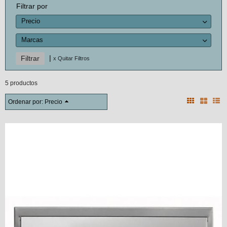
Filtrar por
Precio
Marcas
|
x Quitar Filtros
5 productos
Ordenar por:
Precio