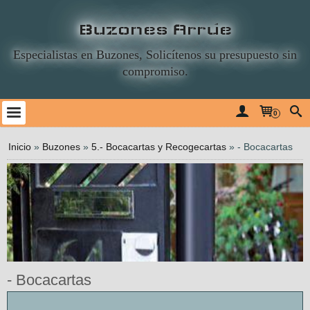
Buzones Arrúe
Especialistas en Buzones, Solicítenos su presupuesto sin
compromiso.
0
Inicio
»
Buzones
»
5.- Bocacartas y Recogecartas
»
- Bocacartas
- Bocacartas