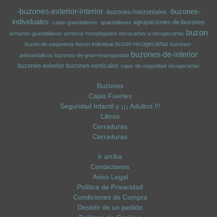
-buzones-exterior-interior
-buzones-
-buzones-horizontales
individuales
agrupaciones-de-buzones
-cajas-guardallaves
-guardallaves
buzon
armarios-guardallaves
armeros-homologados
bocacartas-y-recogecartas
buzon-recogecartas
buzon-de-paqueteria
buzon-individual
buzones-
buzones-de-interior
antivandalicos
buzones-de-gran-estanqueidad
buzones-exterior
buzones-verticales
cajas-de-seguridad
recogecartas
Buzones
Cajas Fuertes
Seguridad Infantil y ¡¡¡ Adultos !!!
Libros
Cerraduras
Cerraduras
Ir arriba
Contáctanos
Aviso Legal
Política de Privacidad
Condiciones de Compra
Desistir de un pedido