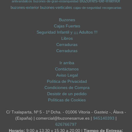
buzones-de-interior
antivandalicos
buzones-de-gran-estanqueidad
buzones-exterior
buzones-verticales
cajas-de-seguridad
recogecartas
Buzones
Cajas Fuertes
Seguridad Infantil y ¡¡¡ Adultos !!!
Libros
Cerraduras
Cerraduras
Ir arriba
Contáctanos
Aviso Legal
Política de Privacidad
Condiciones de Compra
Desistir de un pedido
Políticas de Cookies
C/ Txalaparta, Nº 5 - 1º Dcha. - 01006 Vitoria - Gasteiz -, Álava -
(España) | comercial@buzonesarrue.es |
945140393
|
626766797
Horario:
9:00 a 13:30 y 15:30 a 20:00 |
Tiempo de Entrega: