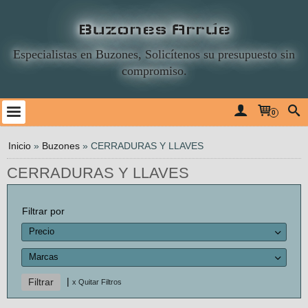
Buzones Arrúe
Especialistas en Buzones, Solicítenos su presupuesto sin
compromiso.
0
Inicio
»
Buzones
»
CERRADURAS Y LLAVES
CERRADURAS Y LLAVES
Filtrar por
Precio
Marcas
|
x Quitar Filtros