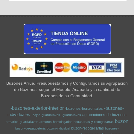
Buzones Arrue, Presupuestamos y Configuramos su Agrupación
de Buzones, según el Modelo, Acabado y la cantidad de
Buzones de su Comunidad.
-buzones-exterior-interior
-buzones-
-buzones-horizontales
individuales
agrupaciones-de-buzones
-cajas-guardallaves
-guardallaves
buzon
armarios-guardallaves
armeros-homologados
bocacartas-y-recogecartas
buzon-recogecartas
buzon-de-paqueteria
buzon-individual
buzones-