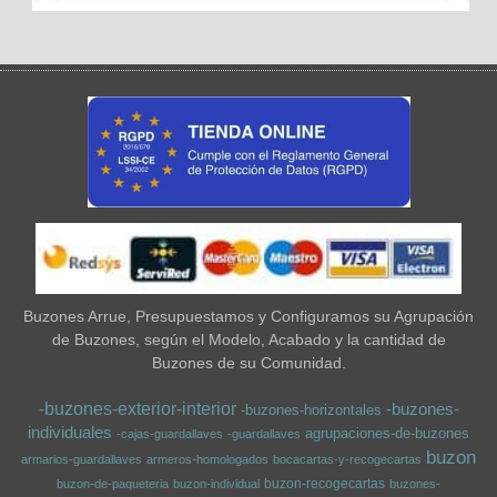
Buzones Arrue, Presupuestamos y Configuramos su Agrupación
de Buzones, según el Modelo, Acabado y la cantidad de
Buzones de su Comunidad.
-buzones-exterior-interior
-buzones-
-buzones-horizontales
individuales
agrupaciones-de-buzones
-cajas-guardallaves
-guardallaves
buzon
armarios-guardallaves
armeros-homologados
bocacartas-y-recogecartas
buzon-recogecartas
buzon-de-paqueteria
buzon-individual
buzones-