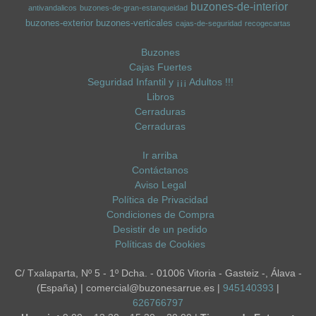
buzones-de-interior
antivandalicos
buzones-de-gran-estanqueidad
buzones-exterior
buzones-verticales
cajas-de-seguridad
recogecartas
Buzones
Cajas Fuertes
Seguridad Infantil y ¡¡¡ Adultos !!!
Libros
Cerraduras
Cerraduras
Ir arriba
Contáctanos
Aviso Legal
Política de Privacidad
Condiciones de Compra
Desistir de un pedido
Políticas de Cookies
C/ Txalaparta, Nº 5 - 1º Dcha. - 01006 Vitoria - Gasteiz -, Álava -
(España) | comercial@buzonesarrue.es |
945140393
|
626766797