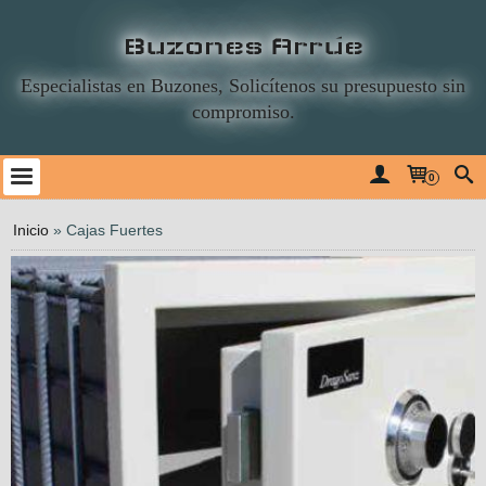
Buzones Arrúe
Especialistas en Buzones, Solicítenos su presupuesto sin
compromiso.
0
Inicio
»
Cajas Fuertes