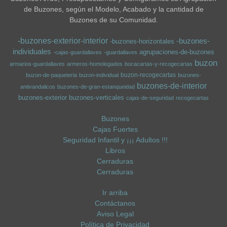
de Buzones, según el Modelo, Acabado y la cantidad de
Buzones de su Comunidad.
-buzones-exterior-interior
-buzones-
-buzones-horizontales
individuales
agrupaciones-de-buzones
-cajas-guardallaves
-guardallaves
buzon
armarios-guardallaves
armeros-homologados
bocacartas-y-recogecartas
buzon-recogecartas
buzon-de-paqueteria
buzon-individual
buzones-
buzones-de-interior
antivandalicos
buzones-de-gran-estanqueidad
buzones-exterior
buzones-verticales
cajas-de-seguridad
recogecartas
Buzones
Cajas Fuertes
Seguridad Infantil y ¡¡¡ Adultos !!!
Libros
Cerraduras
Cerraduras
Ir arriba
Contáctanos
Aviso Legal
Política de Privacidad