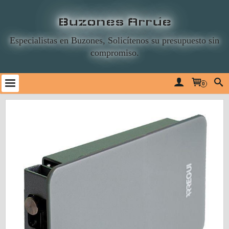
Buzones Arrúe
Especialistas en Buzones, Solicítenos su presupuesto sin
compromiso.
0