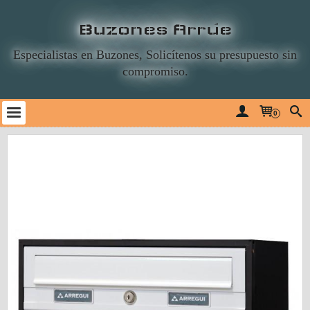
Buzones Arrúe
Especialistas en Buzones, Solicítenos su presupuesto sin
compromiso.
0