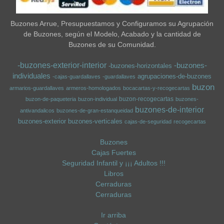
Buzones Arrue, Presupuestamos y Configuramos su Agrupación
de Buzones, según el Modelo, Acabado y la cantidad de
Buzones de su Comunidad.
-buzones-exterior-interior
-buzones-
-buzones-horizontales
individuales
agrupaciones-de-buzones
-cajas-guardallaves
-guardallaves
buzon
armarios-guardallaves
armeros-homologados
bocacartas-y-recogecartas
buzon-recogecartas
buzon-de-paqueteria
buzon-individual
buzones-
buzones-de-interior
antivandalicos
buzones-de-gran-estanqueidad
buzones-exterior
buzones-verticales
cajas-de-seguridad
recogecartas
Buzones
Cajas Fuertes
Seguridad Infantil y ¡¡¡ Adultos !!!
Libros
Cerraduras
Cerraduras
Ir arriba