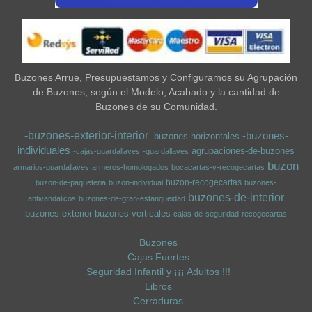
Buzones Arrue, Presupuestamos y Configuramos su Agrupación
de Buzones, según el Modelo, Acabado y la cantidad de
Buzones de su Comunidad.
-buzones-exterior-interior
-buzones-
-buzones-horizontales
individuales
agrupaciones-de-buzones
-cajas-guardallaves
-guardallaves
buzon
armarios-guardallaves
armeros-homologados
bocacartas-y-recogecartas
buzon-recogecartas
buzon-de-paqueteria
buzon-individual
buzones-
buzones-de-interior
antivandalicos
buzones-de-gran-estanqueidad
buzones-exterior
buzones-verticales
cajas-de-seguridad
recogecartas
Buzones
Cajas Fuertes
Seguridad Infantil y ¡¡¡ Adultos !!!
Libros
Cerraduras