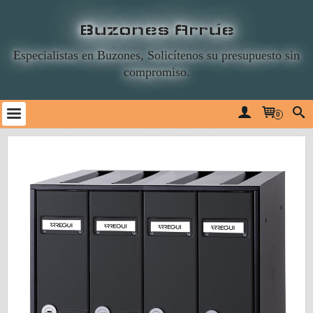
Buzones Arrúe
Especialistas en Buzones, Solicítenos su presupuesto sin
compromiso.
0