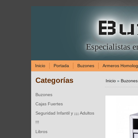
Bu
Especialistas 
Inicio
Portada
Buzones
Armeros Homolo
Categorías
Inicio
»
Buzones
Buzones
Cajas Fuertes
Seguridad Infantil y ¡¡¡ Adultos
!!!
Libros