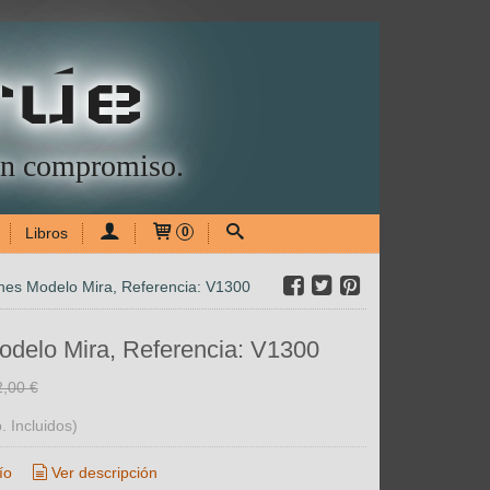
rúe
sin compromiso.
Libros
0
es Modelo Mira, Referencia: V1300
delo Mira, Referencia: V1300
2,00 €
. Incluidos)
ío
Ver descripción