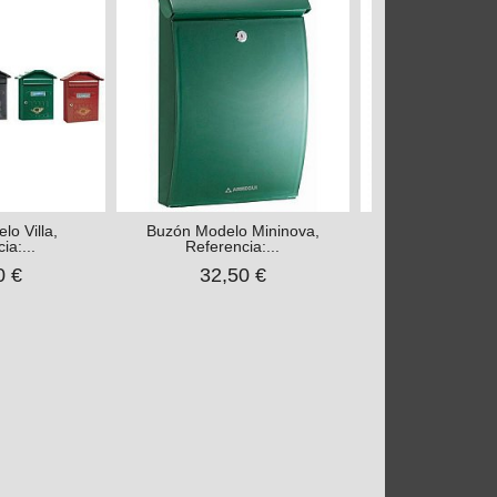
o Villa,
Buzón Modelo Mininova,
Pack Bocac
ia:...
Referencia:...
Recogecart
0 €
32,50 €
58,00