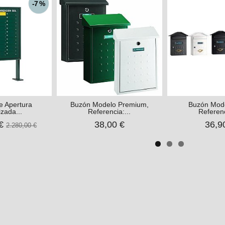
-7 %
e Apertura
Buzón Modelo Premium,
Buzón Model
izada...
Referencia:...
Referenc
 €
38,00 €
36,9
2.280,00 €