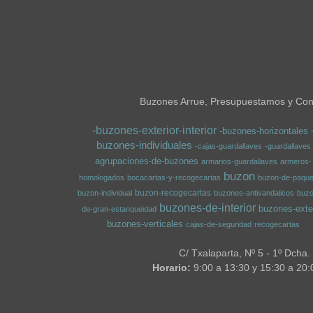
Buzones Arrue, Presupuestamos y Conf
-buzones-exterior-interior
-buzones-horizontales
buzones-individuales
-cajas-guardallaves
-guardallaves
agrupaciones-de-buzones
armarios-guardallaves
armeros-
buzon
homologados
bocacartas-y-recogecartas
buzon-de-paque
buzon-recogecartas
buzon-individual
buzones-antivandalicos
buz
buzones-de-interior
buzones-exter
de-gran-estanqueidad
buzones-verticales
cajas-de-seguridad
recogecartas
C/ Txalaparta, Nº 5 - 1º Dcha.
Horario:
9:00 a 13:30 y 15:30 a 20: