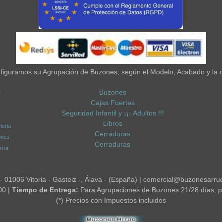
iguramos su Agrupación de Buzones, según el Modelo, Acabado y la 
Buzones
-
Cajas Fuertes
Seguridad Infantil y ¡¡¡ Adultos !!!
Libros
teria
Cerraduras
ones-
Cerraduras
ior
 - 01006 Vitoria - Gasteiz -, Álava - (España) | comercial@buzonesarru
00 |
Tiempo de Entrega:
Para Agrupaciones de Buzones 21/28 días, p
(*) Precios con Impuestos incluidos