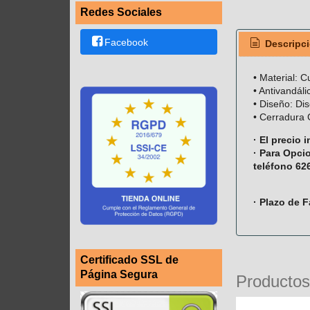
Redes Sociales
Facebook
Descripc
• Material: 
• Antivandáli
• Diseño: Dis
• Cerradura
· El precio
· Para Opci
teléfono 62
· Plazo de F
Certificado SSL de
Página Segura
Productos