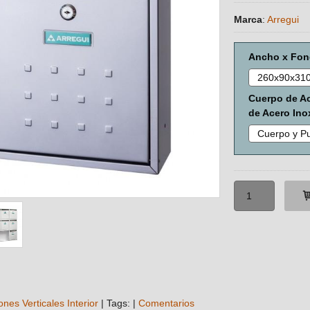
Marca
:
Arregui
Ancho x Fon
Cuerpo de Ac
de Acero Ino
ones Verticales Interior
|
Tags:
|
Comentarios