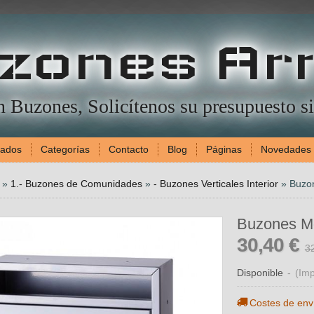
zones Ar
en Buzones, Solicítenos su presupuesto 
gados
Categorías
Contacto
Blog
Páginas
Novedades
»
1.- Buzones de Comunidades
»
- Buzones Verticales Interior
»
Buzon
Buzones Mo
30,40 €
3
Disponible
-
(Imp
Costes de env