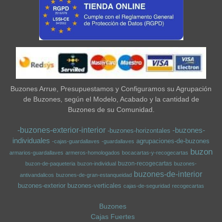
Buzones Arrue, Presupuestamos y Configuramos su Agrupación
de Buzones, según el Modelo, Acabado y la cantidad de
Buzones de su Comunidad.
-buzones-exterior-interior
-buzones-
-buzones-horizontales
individuales
agrupaciones-de-buzones
-cajas-guardallaves
-guardallaves
buzon
armarios-guardallaves
armeros-homologados
bocacartas-y-recogecartas
buzon-recogecartas
buzon-de-paqueteria
buzon-individual
buzones-
buzones-de-interior
antivandalicos
buzones-de-gran-estanqueidad
buzones-exterior
buzones-verticales
cajas-de-seguridad
recogecartas
Buzones
Cajas Fuertes