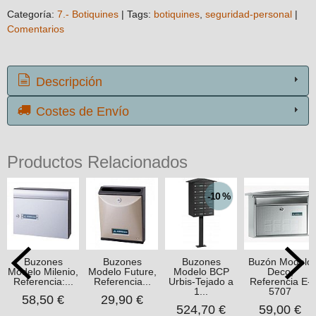
Categoría:
7.- Botiquines
|
Tags:
botiquines
seguridad-personal
|
Comentarios
Descripción
Costes de Envío
Productos Relacionados
-10 %
Buzones
Buzones
Buzones
Buzón Modelo
Modelo Milenio,
Modelo Future,
Modelo BCP
Deco,
Referencia:...
Referencia...
Urbis-Tejado a
Referencia E-
1...
5707
58,50 €
29,90 €
524,70 €
59,00 €