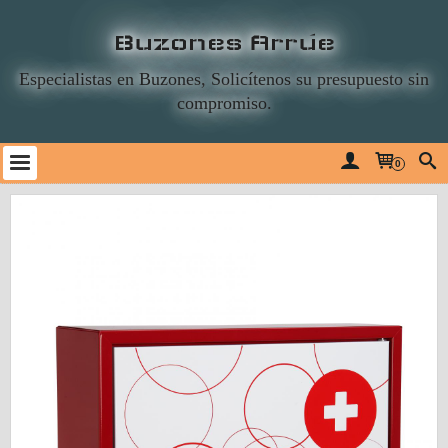
Buzones Arrúe
Especialistas en Buzones, Solicítenos su presupuesto sin
compromiso.
0