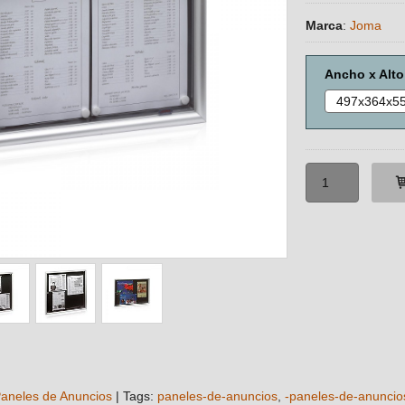
Marca
:
Joma
Ancho x Alt
Paneles de Anuncios
|
Tags:
paneles-de-anuncios
-paneles-de-anunci