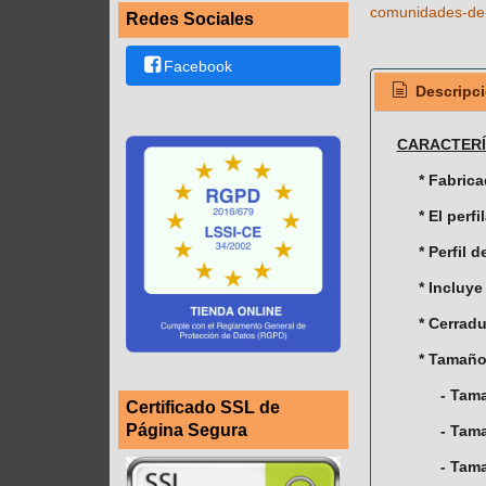
comunidades-de
Redes Sociales
Facebook
Descripc
CARACTERÍ
* Fabric
* El perf
* Perfil 
* Incluye
* Cerradu
* Tamaño
- Tam
Certificado SSL de
Página Segura
- Tam
- Tam