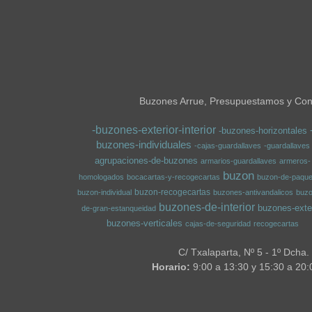
Buzones Arrue, Presupuestamos y Conf
-buzones-exterior-interior
-buzones-horizontales
buzones-individuales
-cajas-guardallaves
-guardallaves
agrupaciones-de-buzones
armarios-guardallaves
armeros-
buzon
homologados
bocacartas-y-recogecartas
buzon-de-paque
buzon-recogecartas
buzon-individual
buzones-antivandalicos
buz
buzones-de-interior
buzones-exter
de-gran-estanqueidad
buzones-verticales
cajas-de-seguridad
recogecartas
C/ Txalaparta, Nº 5 - 1º Dcha.
Horario:
9:00 a 13:30 y 15:30 a 20: