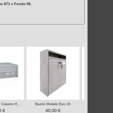
to 671 x Fondo 55.
 Column H,...
Buzón Modelo Evo 10
Buzón Modelo 
0 €
40,00 €
35,00