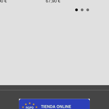
00 €
67,90 €