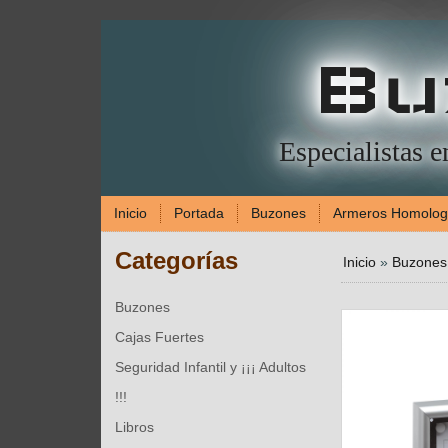
Bu
Especialistas 
Inicio
Portada
Buzones
Armeros Homolo
Categorías
Inicio
»
Buzones
Buzones
Cajas Fuertes
Seguridad Infantil y ¡¡¡ Adultos
!!!
Libros