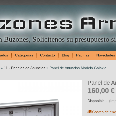
zones Ar
en Buzones, Solicítenos su presupuesto 
gados
Categorías
Contacto
Blog
Páginas
Novedades
»
11.- Paneles de Anuncios
»
Panel de Anuncios Modelo Galaxia.
Panel de A
160,00 €
Disponible
-
(Imp
Costes de env