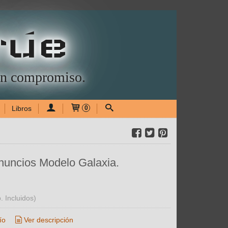
rúe
sin compromiso.
Libros
0
nuncios Modelo Galaxia.
. Incluidos)
ío
Ver descripción