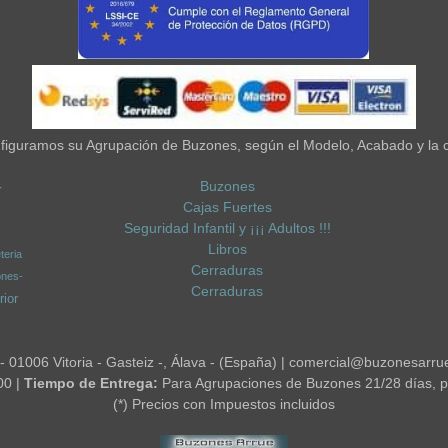
iguramos su Agrupación de Buzones, según el Modelo, Acabado y la 
Buzones
-
Cajas Fuertes
Seguridad Infantil y ¡¡¡ Adultos !!!
Libros
teria
Cerraduras
ones-
Cerraduras
ior
 - 01006 Vitoria - Gasteiz -, Álava - (España) | comercial@buzonesarru
00 |
Tiempo de Entrega:
Para Agrupaciones de Buzones 21/28 días, p
(*) Precios con Impuestos incluidos