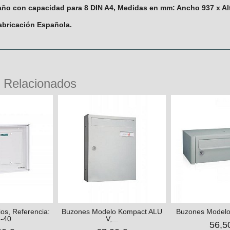
año con capacidad para 8 DIN A4, Medidas en mm: Ancho 937 x Al
abricación Española.
 Relacionados
os, Referencia:
Buzones Modelo Kompact ALU
Buzones Modelo
-40
V,...
56,5