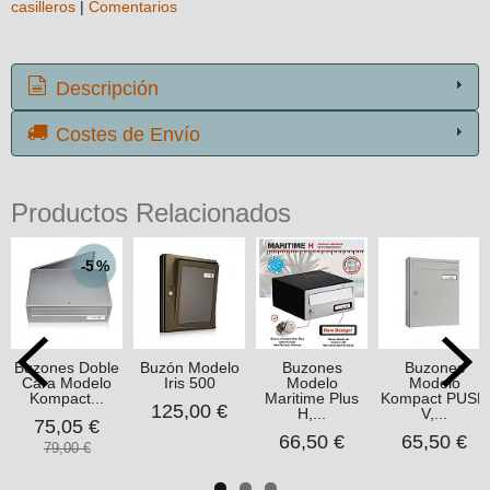
casilleros
|
Comentarios
Descripción
Costes de Envío
Productos Relacionados
-5 %
Buzones Doble
Buzón Modelo
Buzones
Buzones
Cara Modelo
Iris 500
Modelo
Modelo
Kompact...
Maritime Plus
Kompact PUSH
125,00 €
H,...
V,...
75,05 €
66,50 €
65,50 €
79,00 €