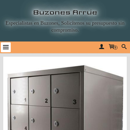
Buzones Arrúe
Especialistas en Buzones, Solicítenos su presupuesto sin
compromiso.
0