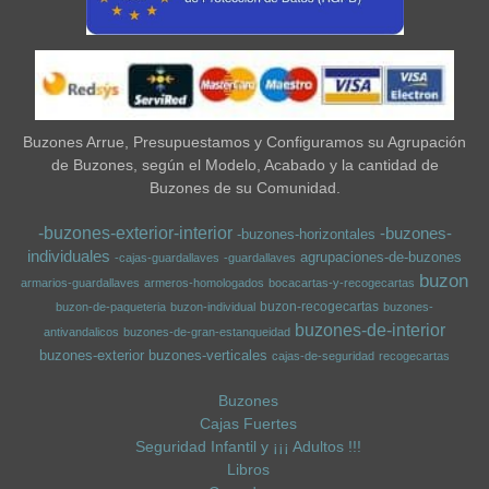
Buzones Arrue, Presupuestamos y Configuramos su Agrupación
de Buzones, según el Modelo, Acabado y la cantidad de
Buzones de su Comunidad.
-buzones-exterior-interior
-buzones-
-buzones-horizontales
individuales
agrupaciones-de-buzones
-cajas-guardallaves
-guardallaves
buzon
armarios-guardallaves
armeros-homologados
bocacartas-y-recogecartas
buzon-recogecartas
buzon-de-paqueteria
buzon-individual
buzones-
buzones-de-interior
antivandalicos
buzones-de-gran-estanqueidad
buzones-exterior
buzones-verticales
cajas-de-seguridad
recogecartas
Buzones
Cajas Fuertes
Seguridad Infantil y ¡¡¡ Adultos !!!
Libros