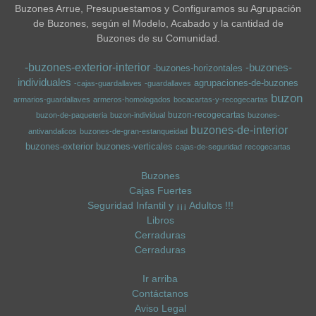
Buzones Arrue, Presupuestamos y Configuramos su Agrupación
de Buzones, según el Modelo, Acabado y la cantidad de
Buzones de su Comunidad.
-buzones-exterior-interior
-buzones-
-buzones-horizontales
individuales
agrupaciones-de-buzones
-cajas-guardallaves
-guardallaves
buzon
armarios-guardallaves
armeros-homologados
bocacartas-y-recogecartas
buzon-recogecartas
buzon-de-paqueteria
buzon-individual
buzones-
buzones-de-interior
antivandalicos
buzones-de-gran-estanqueidad
buzones-exterior
buzones-verticales
cajas-de-seguridad
recogecartas
Buzones
Cajas Fuertes
Seguridad Infantil y ¡¡¡ Adultos !!!
Libros
Cerraduras
Cerraduras
Ir arriba
Contáctanos
Aviso Legal