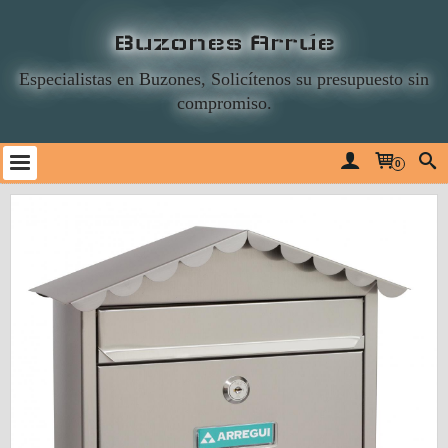
Buzones Arrúe
Especialistas en Buzones, Solicítenos su presupuesto sin
compromiso.
0