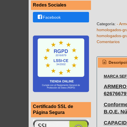
Redes Sociales
Facebook
Categoría:
- Arm
homologados-gra
homologados-gra
Comentarios
Descripc
MARCA SEF
ARMERO 
62676679
Conforme 
Certificado SSL de
B.O.E. Nú
Página Segura
CAPACID