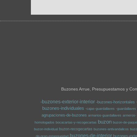
Buzones Arrue, Presupuestamos y Conf
-buzones-exterior-interior
-buzones-horizontales
buzones-individuales
-cajas-guardallaves
-guardallaves
agrupaciones-de-buzones
armarios-guardallaves
armeros-
buzon
homologados
bocacartas-y-recogecartas
buzon-de-paque
buzon-recogecartas
buzon-individual
buzones-antivandalicos
buz
buzones-de-interior
buzones-exter
de-gran-estanqueidad