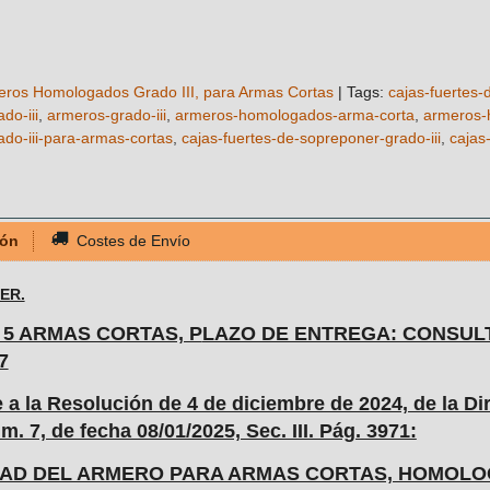
eros Homologados Grado III, para Armas Cortas
|
Tags:
cajas-fuertes
do-iii
armeros-grado-iii
armeros-homologados-arma-corta
armeros-
do-iii-para-armas-cortas
cajas-fuertes-de-sopreponer-grado-iii
cajas
ión
Costes de Envío
ER.
5 ARMAS CORTAS, P
LAZO DE ENTREGA: CONSUL
7
a la Resolución de 4 de diciembre de 2024, de la Dir
m. 7, de fecha 08/01/2025, Sec. III. Pág. 3971:
AD DEL ARMERO PARA ARMAS CORTAS, HOMOLOGA