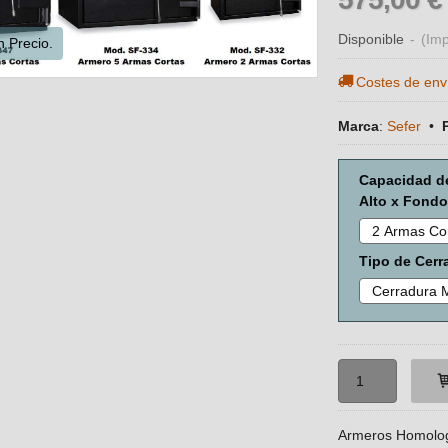
Disponible
-
(Imp
 Precio.
Costes de env
Marca
:
Sefer
•
Capacidad de
Alto x Fondo
Tipo de Cerr
Armeros Homologa