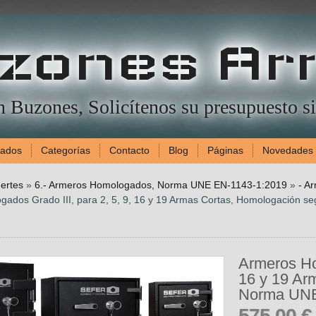
zones Ar
en Buzones, Solicítenos su presupuesto 
gados
Categorías
Contacto
Blog
Páginas
Novedades
ertes
»
6.- Armeros Homologados, Norma UNE EN-1143-1:2019
»
- A
ados Grado III, para 2, 5, 9, 16 y 19 Armas Cortas, Homologación
Armeros Hom
16 y 19 Ar
Norma UNE
575,00 €