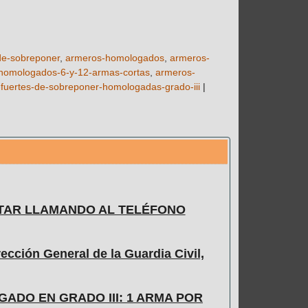
-de-sobreponer
armeros-homologados
armeros-
homologados-6-y-12-armas-cortas
armeros-
-fuertes-de-sobreponer-homologadas-grado-iii
|
TAR LLAMANDO AL TELÉFONO
ección General de la Guardia Civil,
DO EN GRADO III: 1 ARMA POR