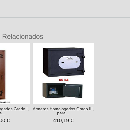
 Relacionados
gados Grado I,
Armeros Homologados Grado III,
a...
para...
00 €
410,19 €