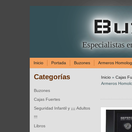
Bu
Especialistas 
Inicio
Portada
Buzones
Armeros Homolo
Categorías
Inicio
»
Cajas Fu
Armeros Homolog
Buzones
Cajas Fuertes
Seguridad Infantil y ¡¡¡ Adultos
!!!
Libros