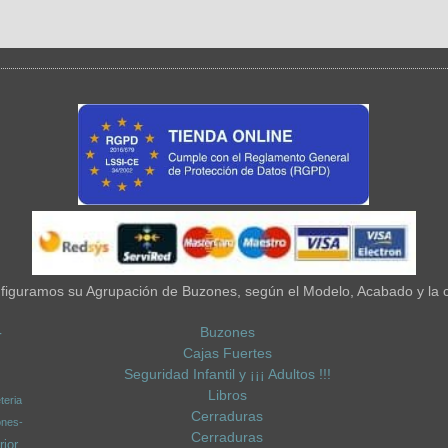
iguramos su Agrupación de Buzones, según el Modelo, Acabado y la 
Buzones
-
Cajas Fuertes
Seguridad Infantil y ¡¡¡ Adultos !!!
Libros
teria
Cerraduras
ones-
Cerraduras
ior