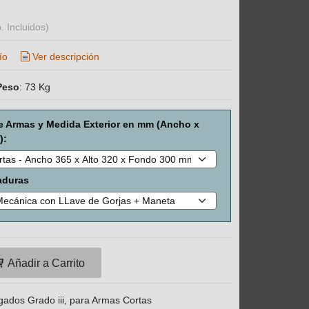
. Incluidos)
ío
Ver descripción
Peso
:
73 Kg
 Armas y Medida Exterior en mm (Ancho x
):
aduras
Añadir a Carrito
dos Grado iii, para Armas Cortas