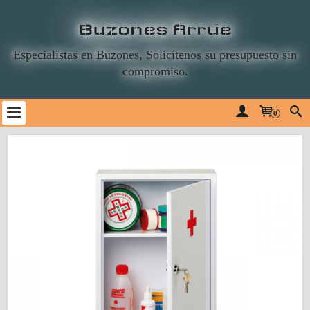
Buzones Arrúe
Especialistas en Buzones, Solicítenos su presupuesto sin
compromiso.
0