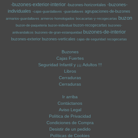
-buzones-exterior-interior
-buzones-
-buzones-horizontales
individuales
agrupaciones-de-buzones
-cajas-guardallaves
-guardallaves
buzon
armarios-guardallaves
armeros-homologados
bocacartas-y-recogecartas
buzon-recogecartas
buzon-de-paqueteria
buzon-individual
buzones-
buzones-de-interior
antivandalicos
buzones-de-gran-estanqueidad
buzones-exterior
buzones-verticales
cajas-de-seguridad
recogecartas
Buzones
Cajas Fuertes
Seguridad Infantil y ¡¡¡ Adultos !!!
Libros
Cerraduras
Cerraduras
Ir arriba
Contáctanos
Aviso Legal
Política de Privacidad
Condiciones de Compra
Desistir de un pedido
Políticas de Cookies